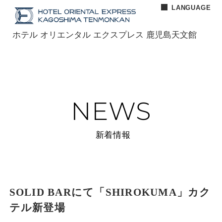
LANGUAGE
BOOK
F
i
L
NOW
a
n
I
CLOSE
ホテル オリエンタル エクスプレス 鹿児島天文館
c
s
N
e
t
E
b
a
（
o
g
新
ホテル オリエンタル エクスプレス 鹿児島天文館
o
r
し
k
a
い
（
m
ウ
NEWS
新
（
ィ
HOME
ホーム
し
新
ン
い
し
ド
新着情報
ROOMS
ウ
い
ウ
客室
ィ
ウ
で
ン
ィ
開
RESTAURANT
レストラン
ド
ン
き
ウ
ド
ま
で
ウ
す
SOLID BARにて「SHIROKUMA」カク
NIGHTCAFE&BAR
夜カフェ&バー
開
で
）
テル新登場
き
開
ま
き