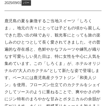
FACILITIES
館内施設
公
2
バー
す
ま
カ
開
0
）
す
テ
ACCESS
日
2
アクセス
）
ゴ
5
リ
鹿児島の夏を象徴するご当地スイーツ「しろく
年
ー
SIGHTSEEING
周辺観光
ま」。地元の方々にとっては子どもの頃から親しん
0
9
できた思い出の味であり、観光客にとっても旅の楽
月
NEWS
新着情報
しみのひとつとして長く愛されてきました。その普
0
1
遍的な存在感と、色鮮やかなフルーツや練乳が織り
CONTACT
日
お問い合わせ
なす可愛らしい見た目は、特に女性を中心に人気を
集めています。この「しろくま」が、ホテルオリジ
ナルの“大人のカクテル”として新たな姿で登場しま
よくあるご質問
撮影ロケ地のご案内
す。ベースには鹿児島産クラフトジン「和美人ジ
WEBアクセシビリティ方針
宿泊約款
ン」を使用。フローズン仕立てのカクテルをシェイ
クしてソースのように重ねることで、爽やかさの中
ホテル概要
特定商取引法に基づく表記
にジン特有のまろやかな甘みとボタニカルの余韻が