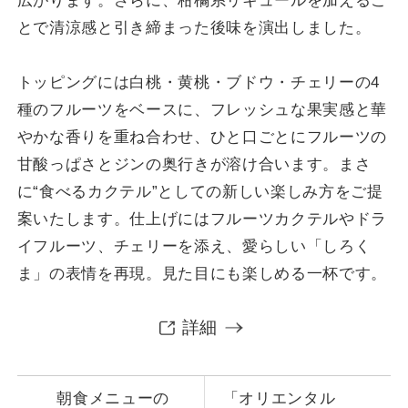
広がります。さらに、柑橘系リキュールを加えるこ
プライバシーポリシー
採用情報
とで清涼感と引き締まった後味を演出しました。
未成年者宿泊同意書
トッピングには白桃・黄桃・ブドウ・チェリーの4
ORIENTAL MARKET
種のフルーツをベースに、フレッシュな果実感と華
やかな香りを重ね合わせ、ひと口ごとにフルーツの
甘酸っぱさとジンの奥行きが溶け合います。まさ
に“食べるカクテル”としての新しい楽しみ方をご提
案いたします。仕上げにはフルーツカクテルやドラ
イフルーツ、チェリーを添え、愛らしい「しろく
ま」の表情を再現。見た目にも楽しめる一杯です。
詳細
朝食メニューの
「オリエンタル