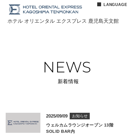
LANGUAGE
BOOK
F
i
L
NOW
a
n
I
CLOSE
ホテル オリエンタル エクスプレス 鹿児島天文館
c
s
N
e
t
E
b
a
（
o
g
新
ホテル オリエンタル エクスプレス 鹿児島天文館
o
r
し
k
a
い
（
m
ウ
NEWS
新
（
ィ
HOME
ホーム
し
新
ン
い
し
ド
新着情報
ROOMS
ウ
い
ウ
客室
ィ
ウ
で
ン
ィ
開
RESTAURANT
レストラン
ド
ン
き
ウ
ド
ま
で
ウ
す
公
2
お知らせ
NIGHTCAFE&BAR
夜カフェ&バー
カ
開
で
）
開
0
ウェルカムラウンジオープン 13階
テ
き
開
日
2
SOLID BAR内
ゴ
ま
き