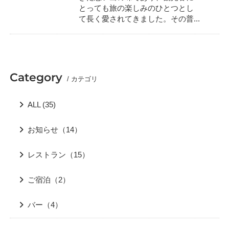
プライバシーポリシー
採用情報
とっても旅の楽しみのひとつとし
0
て長く愛されてきました。その普...
1
未成年者宿泊同意書
日
ORIENTAL MARKET
Category
/ カテゴリ
ALL (35)
お知らせ（14）
レストラン（15）
ご宿泊（2）
バー（4）