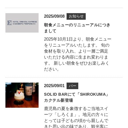
FACILITIES
5
館内施設
リ
す
ま
年
ー
）
す
0
ACCESS
公
2
お知らせ
アクセス
）
9
カ
開
0
月
朝食メニューのリニューアルにつき
テ
日
2
0
まして
ゴ
SIGHTSEEING
周辺観光
5
9
リ
2025年10月1日より、朝食メニュー
年
日
ー
をリニューアルいたします。 旬の
0
NEWS
新着情報
食材を取り入れ、より一層ご満足
9
いただける内容に生まれ変わりま
月
CONTACT
す。 新しい朝食をぜひお楽しみく
0
お問い合わせ
ださい。
8
日
公
2
バー
カ
よくあるご質問
撮影ロケ地のご案内
開
0
SOLID BARにて「SHIROKUMA」
テ
日
2
カクテル新登場
ゴ
WEBアクセシビリティ方針
宿泊約款
5
リ
鹿児島の夏を象徴するご当地スイ
年
ー
ーツ「しろくま」。地元の方々に
ホテル概要
特定商取引法に基づく表記
0
とっては子どもの頃から親しんで
9
きた思い出の味であり、観光客に
月